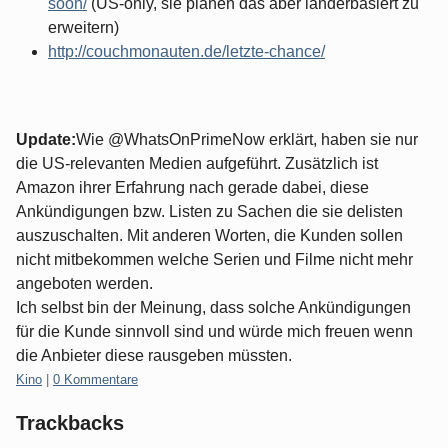
soon/
(US-only, sie planen das aber länderbasiert zu
erweitern)
http://couchmonauten.de/letzte-chance/
Update:
Wie @WhatsOnPrimeNow erklärt, haben sie nur
die US-relevanten Medien aufgeführt. Zusätzlich ist
Amazon ihrer Erfahrung nach gerade dabei, diese
Ankündigungen bzw. Listen zu Sachen die sie delisten
auszuschalten. Mit anderen Worten, die Kunden sollen
nicht mitbekommen welche Serien und Filme nicht mehr
angeboten werden.
Ich selbst bin der Meinung, dass solche Ankündigungen
für die Kunde sinnvoll sind und würde mich freuen wenn
die Anbieter diese rausgeben müssten.
Kategorien:
Kino
|
0 Kommentare
Trackbacks