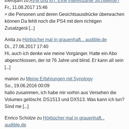
therojam
zu
AVM und IoT: Eine interessante Sichtweise?
Fr., 11.08.2017 15:46
> die Personen und deren Gesichtsausdrücke überwachen
können Da fehlt noch die PS4 mit dem richtigen
Zusatzgerä [...]
Anita
zu
Hörbücher mal in grauenhaft... audible.de
Di., 27.06.2017 17:40
Hi, auch ich denke wie meine Vorgänger. Hatte ein Abo
abgeschlossen, der ist 76 Jahre und blind. Er kann all sein
[...]
marion
zu
Meine Erfahrungen mit Synology
So., 19.06.2016 00:09
hallo zusammen, ich habe mir vorhin aus Versehen die
Volumes gelöscht. DS1513 und DX513. Was kann ich tun?
Sind me [...]
Enrico Schütze
zu
Hörbücher mal in grauenhaft...
audible.de